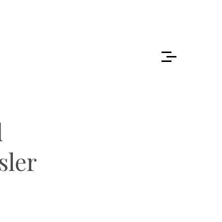
d
sler